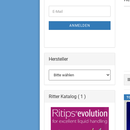
Ritips- Dispenser tips
Urin
Ripette + Ripette Pro, mechanisch
Reag
Mini-Flaschendispenser
Para Test
ANMELDEN
Robotikspitzen clearKnights
Hersteller
Ritter Katalog ( 1 )
T