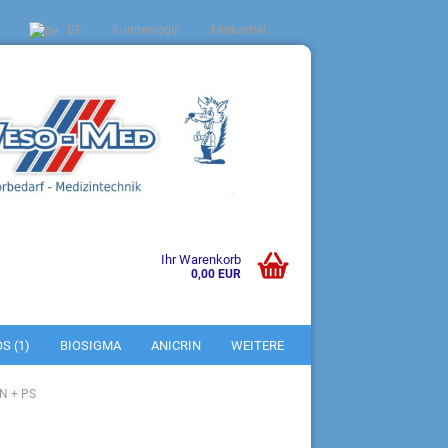
DE
Kundenlogin
Merkzettel
Ihr Warenkorb
0,00 EUR
sen?
S (1)
BIOSIGMA
ANICRIN
WEITERE
N + PS
en 5 ml - 100 ml braun DIN