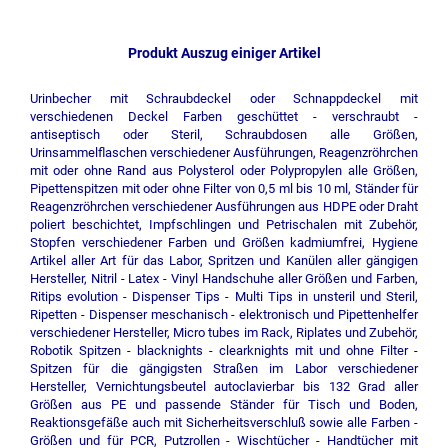
Produkt Auszug einiger Artikel
Urinbecher mit Schraubdeckel oder Schnappdeckel mit
verschiedenen Deckel Farben geschüttet - verschraubt -
antiseptisch oder Steril, Schraubdosen alle Größen,
Urinsammelflaschen verschiedener Ausführungen, Reagenzröhrchen
mit oder ohne Rand aus Polysterol oder Polypropylen alle Größen,
Pipettenspitzen mit oder ohne Filter von 0,5 ml bis 10 ml, Ständer für
Reagenzröhrchen verschiedener Ausführungen aus HDPE oder Draht
poliert beschichtet, Impfschlingen und Petrischalen mit Zubehör,
Stopfen verschiedener Farben und Größen kadmiumfrei, Hygiene
Artikel aller Art für das Labor, Spritzen und Kanülen aller gängigen
Hersteller, Nitril - Latex - Vinyl Handschuhe aller Größen und Farben,
Ritips evolution - Dispenser Tips - Multi Tips in unsteril und Steril,
Ripetten - Dispenser meschanisch - elektronisch und Pipettenhelfer
verschiedener Hersteller, Micro tubes im Rack, Riplates und Zubehör,
Robotik Spitzen - blacknights - clearknights mit und ohne Filter -
Spitzen für die gängigsten Straßen im Labor verschiedener
Hersteller, Vernichtungsbeutel autoclavierbar bis 132 Grad aller
Größen aus PE und passende Ständer für Tisch und Boden,
Reaktionsgefäße auch mit Sicherheitsverschluß sowie alle Farben -
Größen und für PCR, Putzrollen - Wischtücher - Handtücher mit